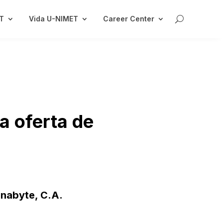
ET
Vida U-NIMET
Career Center
la oferta de
abyte, C.A.