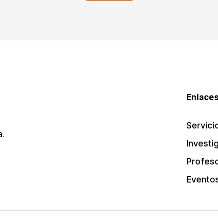
Enlaces
Servici
a.
Investi
Profes
Evento