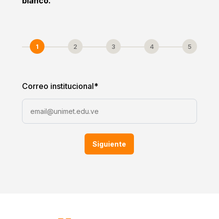
blanco.
1
2
3
4
5
Correo institucional
*
Siguiente