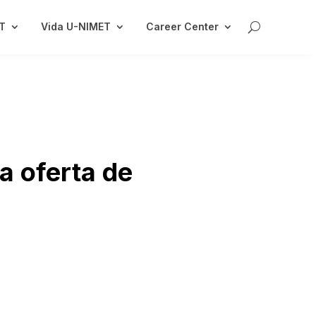
ET
Vida U-NIMET
Career Center
la oferta de