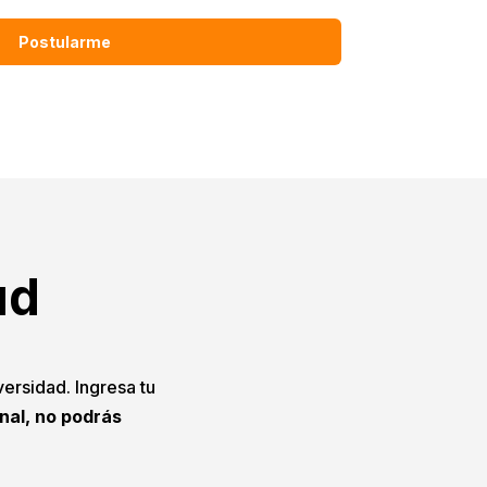
Postularme
ud
versidad. Ingresa tu
onal, no podrás