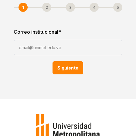
1
2
3
4
5
Correo institucional
*
Siguiente