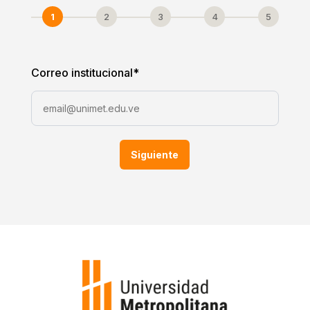
1
2
3
4
5
Correo institucional
*
Siguiente