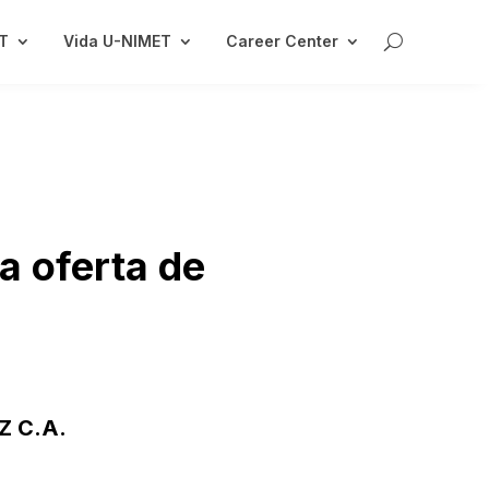
ET
Vida U-NIMET
Career Center
la oferta de
 C.A.