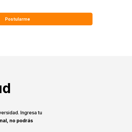
Postularme
ud
versidad. Ingresa tu
onal, no podrás