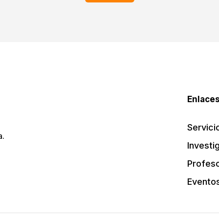
Enlaces
Servici
a.
Investi
Profes
Evento