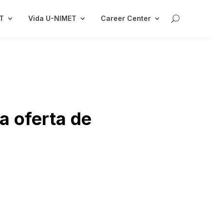
ET
Vida U-NIMET
Career Center
la oferta de