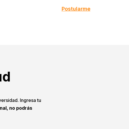
Postularme
ud
versidad. Ingresa tu
onal, no podrás