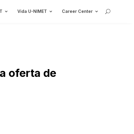
ET
Vida U-NIMET
Career Center
la oferta de