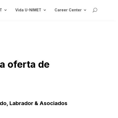
ET
Vida U-NIMET
Career Center
la oferta de
do, Labrador & Asociados