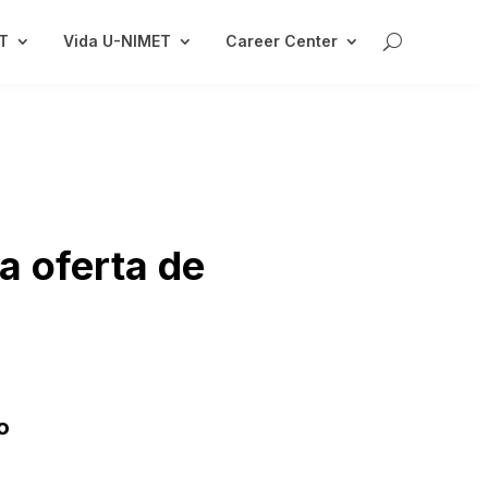
ET
Vida U-NIMET
Career Center
la oferta de
o