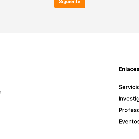
Siguiente
Enlaces
Servici
a.
Investi
Profes
Evento